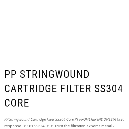
PP STRINGWOUND
CARTRIDGE FILTER SS304
CORE
PP Stringwound Cartridge Filter SS304 Core PT PROFILTER INDONESIA
fast
response +62 812-9634-0505 Trust the filtration expert’s memiliki