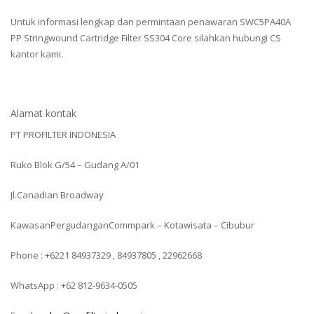
Untuk informasi lengkap dan permintaan penawaran SWC5PA40A
PP Stringwound Cartridge Filter SS304 Core silahkan hubungi CS
kantor kami.
Alamat kontak
PT PROFILTER INDONESIA
Ruko Blok G/54 – Gudang A/01
Jl.Canadian Broadway
KawasanPergudanganCommpark – Kotawisata – Cibubur
Phone : +6221 84937329 , 84937805 , 22962668
WhatsApp : +62 812-9634-0505