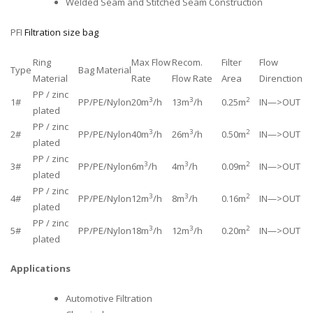
Welded Seam and Stitched Seam Construction
PFI
Filtration size bag
Ring
Max Flow
Recom.
Filter
Flow
Type
Bag Material
Material
Rate
Flow Rate
Area
Direnction
PP / zinc
3
3
2
1#
PP/PE/Nylon
20m
/h
13m
/h
0.25m
IN—>OUT
plated
PP / zinc
3
3
2
2#
PP/PE/Nylon
40m
/h
26m
/h
0.50m
IN—>OUT
plated
PP / zinc
3
3
2
3#
PP/PE/Nylon
6m
/h
4m
/h
0.09m
IN—>OUT
plated
PP / zinc
3
3
2
4#
PP/PE/Nylon
12m
/h
8m
/h
0.16m
IN—>OUT
plated
PP / zinc
3
3
2
5#
PP/PE/Nylon
18m
/h
12m
/h
0.20m
IN—>OUT
plated
Applications
Automotive Filtration