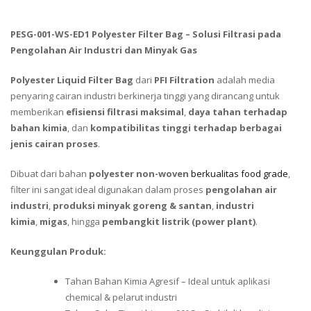
PESG-001-WS-ED1 Polyester Filter Bag – Solusi Filtrasi pada
Pengolahan Air Industri dan Minyak Gas
Polyester Liquid Filter Bag
dari
PFI Filtration
adalah media
penyaring cairan industri berkinerja tinggi yang dirancang untuk
memberikan
efisiensi filtrasi maksimal
,
daya tahan terhadap
bahan kimia
, dan
kompatibilitas tinggi terhadap berbagai
jenis cairan proses
.
Dibuat dari bahan
polyester non-woven
berkualitas food grade
,
filter ini sangat ideal digunakan dalam proses
pengolahan air
industri
,
produksi minyak goreng & santan
,
industri
kimia
,
migas
, hingga
pembangkit listrik (power plant)
.
Keunggulan Produk:
Tahan Bahan Kimia Agresif – Ideal untuk aplikasi
chemical & pelarut industri