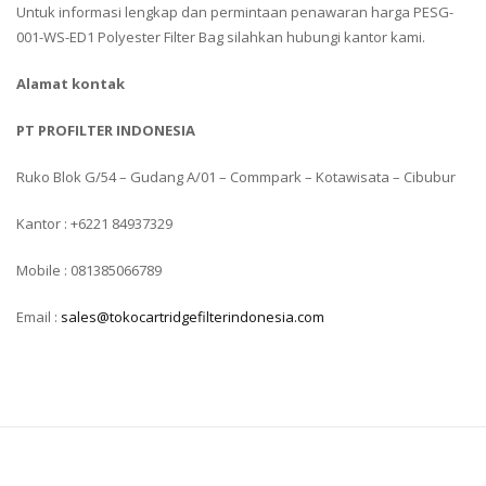
Untuk informasi lengkap dan permintaan penawaran harga PESG-
001-WS-ED1 Polyester Filter Bag silahkan hubungi kantor kami.
Alamat kontak
PT PROFILTER INDONESIA
Ruko Blok G/54 – Gudang A/01 – Commpark – Kotawisata – Cibubur
Kantor : +6221 84937329
Mobile : 081385066789
Email :
sales@tokocartridgefilterindonesia.com