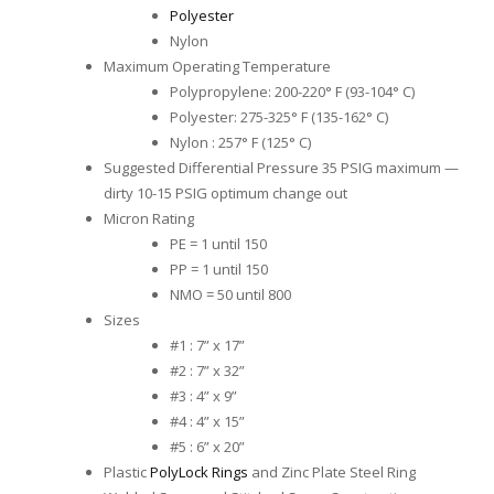
Polyester
Nylon
Maximum Operating Temperature
Polypropylene: 200-220° F (93-104° C)
Polyester: 275-325° F (135-162° C)
Nylon : 257° F (125° C)
Suggested Differential Pressure 35 PSIG maximum —
dirty 10-15 PSIG optimum change out
Micron Rating
PE = 1 until 150
PP = 1 until 150
NMO = 50 until 800
Sizes
#1 : 7” x 17”
#2 : 7” x 32”
#3 : 4” x 9”
#4 : 4” x 15”
#5 : 6” x 20”
Plastic
PolyLock Rings
and Zinc Plate Steel Ring